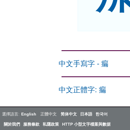
中文手寫字
-
瘺
中文正體字
:
瘺
選擇語言:
English
正體中文
简体中文
日本語
한국어
關於我們
服務條款
私隱政策
HTTP 小型文字檔案與數据