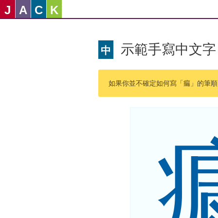
J
A
C
K
示範手寫中文字
中
如果你並不確定如何寫「瘺」的筆順