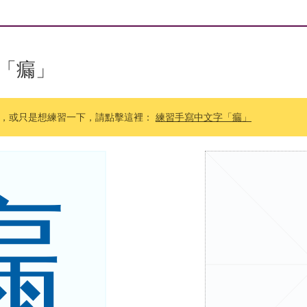
「瘺」
，或只是想練習一下，請點擊這裡：
練習手寫中文字「瘺」
瘺