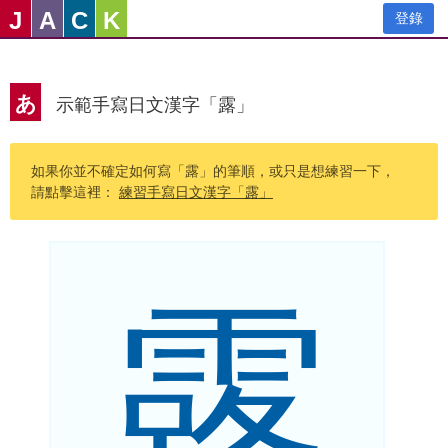
J
A
C
K
登錄
あ
示範手寫日文漢字「露」
如果你並不確定如何寫「露」的筆順，或只是想練習一下，
請點擊這裡：
練習手寫日文漢字「露」
露