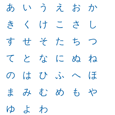
あ
い
う
え
お
か
き
く
け
こ
さ
し
す
せ
そ
た
ち
つ
て
と
な
に
ぬ
ね
の
は
ひ
ふ
へ
ほ
ま
み
む
め
も
や
ゆ
よ
わ