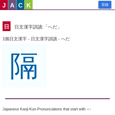
J
A
C
K
登錄
日
日文漢字訓讀:「へだ」
1個日文漢字 - 日文漢字訓讀 - へだ
隔
Japanese Kanji Kun-Pronunciations that start with ∼
: