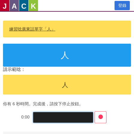
J
A
C
K
登錄
練習唸廣東話單字「人」
人
請示範唸：
人
你有 6 秒時間。完成後，請按下停止按鈕。
0:00