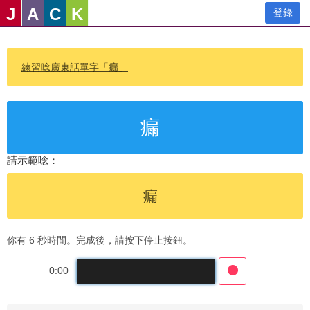
J
A
C
K
登錄
練習唸廣東話單字「瘺」
瘺
請示範唸：
瘺
你有 6 秒時間。完成後，請按下停止按鈕。
0:00