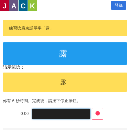
J
A
C
K
登錄
練習唸廣東話單字「露」
露
請示範唸：
露
你有 6 秒時間。完成後，請按下停止按鈕。
0:00