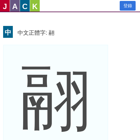
J
A
C
K
登錄
中
中文正體字: 翮
翮