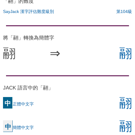
「翮」的難度
SayJack 漢字評估難度級別
第104級
將「翮」轉換為簡體字
翮
⇒
翮
JACK 語言中的「翮」
翮
中
正體中文字
翮
中
簡體中文字