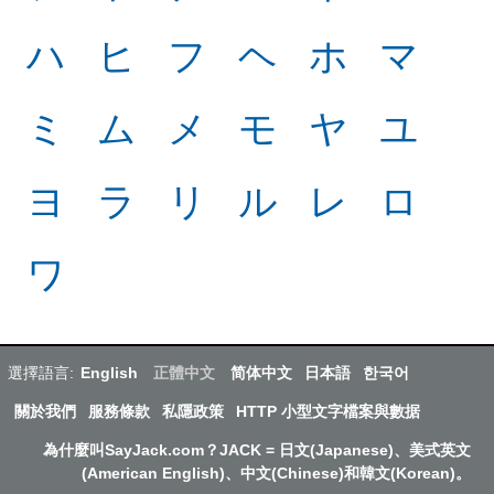
ハ
ヒ
フ
ヘ
ホ
マ
ミ
ム
メ
モ
ヤ
ユ
ヨ
ラ
リ
ル
レ
ロ
ワ
選擇語言:
English
正體中文
简体中文
日本語
한국어
關於我們
服務條款
私隱政策
HTTP 小型文字檔案與數据
為什麼叫SayJack.com？JACK = 日文(Japanese)、美式英文
(American English)、中文(Chinese)和韓文(Korean)。