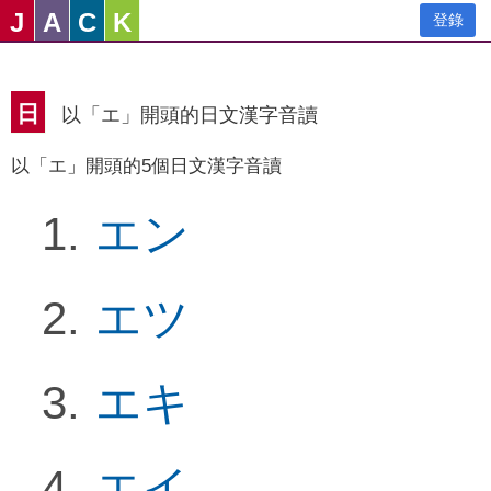
J
A
C
K
登錄
日
以「エ」開頭的日文漢字音讀
以「エ」開頭的5個日文漢字音讀
エン
エツ
エキ
エイ