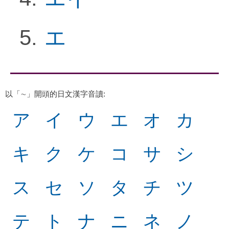
エ
以「∼」開頭的日文漢字音讀
:
ア
イ
ウ
エ
オ
カ
キ
ク
ケ
コ
サ
シ
ス
セ
ソ
タ
チ
ツ
テ
ト
ナ
ニ
ネ
ノ