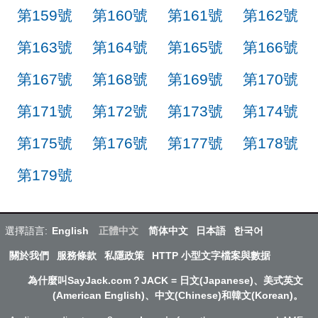
第159號
第160號
第161號
第162號
第163號
第164號
第165號
第166號
第167號
第168號
第169號
第170號
第171號
第172號
第173號
第174號
第175號
第176號
第177號
第178號
第179號
選擇語言:
English
正體中文
简体中文
日本語
한국어
關於我們
服務條款
私隱政策
HTTP 小型文字檔案與數据
為什麼叫SayJack.com？JACK = 日文(Japanese)、美式英文
(American English)、中文(Chinese)和韓文(Korean)。