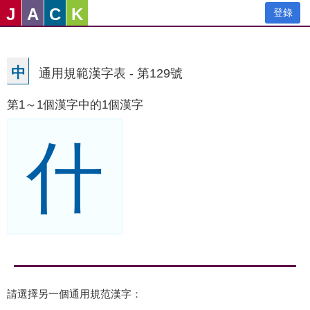
J
A
C
K
登錄
中
通用規範漢字表 - 第129號
第1～1個漢字中的1個漢字
什
請選擇另一個通用規范漢字：