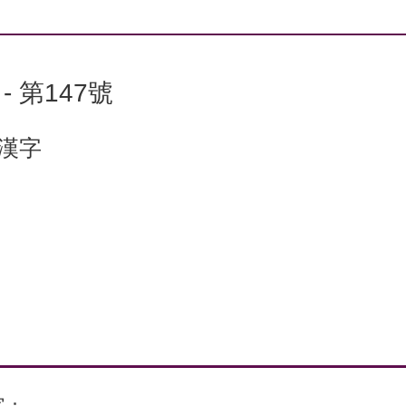
 第147號
個漢字
字：