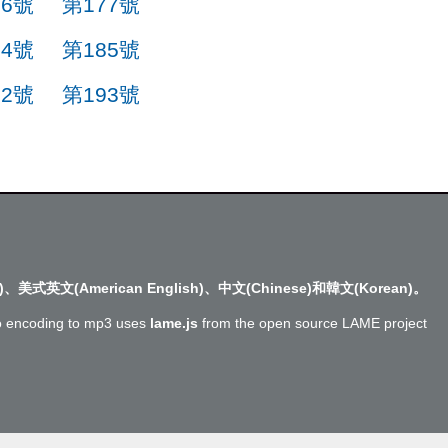
76號
第177號
84號
第185號
92號
第193號
)、美式英文(American English)、中文(Chinese)和韓文(Korean)。
o encoding to mp3 uses
lame.js
from the open source LAME project