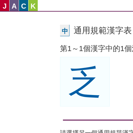
J
A
C
K
通用規範漢字表 -
中
第1～1個漢字中的1
乏
請選擇另一個通用規范漢