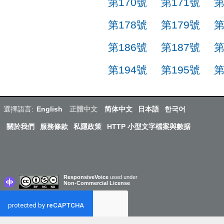
第170號
第171號
第
第178號
第179號
第
第186號
第187號
第
第194號
第195號
第
選擇語言:
English
正體中文
简体中文
日本語
한국어
關於我們
服務條款
私隱政策
HTTP 小型文字檔案與數据
ResponsiveVoice
used under
Non-Commercial License