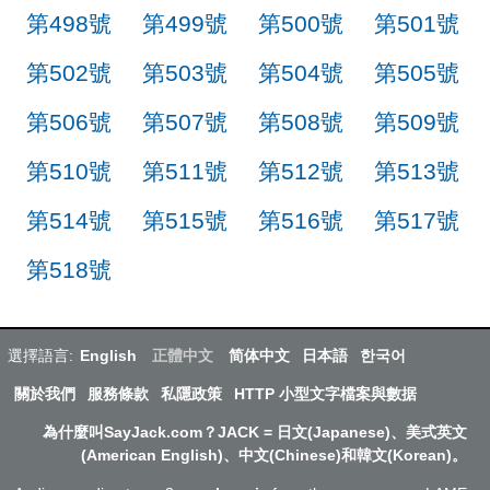
第498號
第499號
第500號
第501號
第502號
第503號
第504號
第505號
第506號
第507號
第508號
第509號
第510號
第511號
第512號
第513號
第514號
第515號
第516號
第517號
第518號
選擇語言:
English
正體中文
简体中文
日本語
한국어
關於我們
服務條款
私隱政策
HTTP 小型文字檔案與數据
為什麼叫SayJack.com？JACK = 日文(Japanese)、美式英文
(American English)、中文(Chinese)和韓文(Korean)。