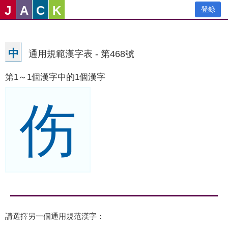
J
A
C
K
登錄
中
通用規範漢字表 - 第468號
第1～1個漢字中的1個漢字
伤
請選擇另一個通用規范漢字：