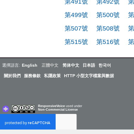
第491號
第492號
第
第499號
第500號
第
第507號
第508號
第
第515號
第516號
第
選擇語言:
English
正體中文
简体中文
日本語
한국어
關於我們
服務條款
私隱政策
HTTP 小型文字檔案與數据
ResponsiveVoice
used under
Non-Commercial License