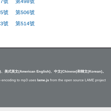
97號
第498號
05號
第506號
13號
第514號
)、美式英文(American English)、中文(Chinese)和韓文(Korean)。
o encoding to mp3 uses
lame.js
from the open source LAME project