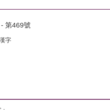
 第469號
個漢字
字：