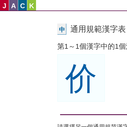
J
A
C
K
通用規範漢字表 -
中
第1～1個漢字中的1
价
請選擇另一個通用規范漢