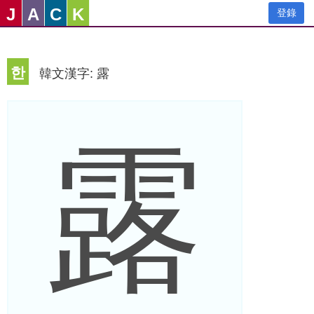
J
A
C
K
登錄
한
韓文漢字: 露
露