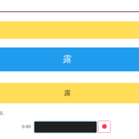
露
露
鈕。
0:00