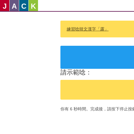
J
A
C
K
練習唸韓文漢字「露」
請示範唸：
你有 6 秒時間。完成後，請按下停止按